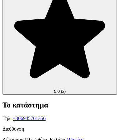
5.0
(2)
Το κατάστημα
Τηλ.
+306945761356
Διεύθυνση
Λένορμαν 110, Αθήνα, Ελλάδα
Οδηγίες