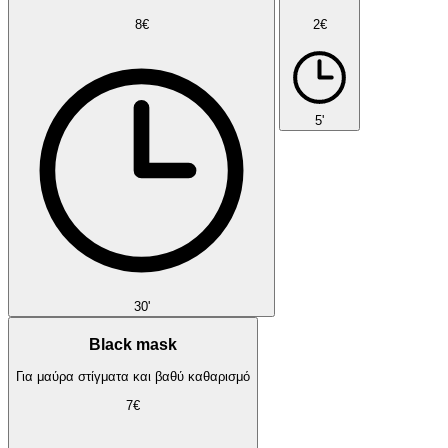
8€
2€
5'
30'
Black mask
Για μαύρα στίγματα και βαθύ καθαρισμό
7€