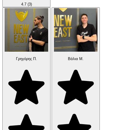
4.7
(3)
Γρηγόρης Π.
Βάλια Μ.