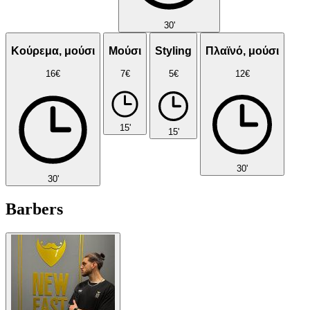
30'
Κούρεμα, μούσι
Μούσι
Styling
Πλαϊνό, μούσι
16€
7€
5€
12€
15'
15'
30'
30'
Barbers