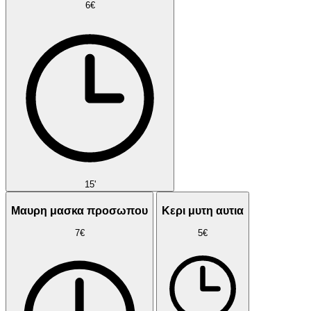
6€
15'
Μαυρη μασκα προσωπου
Κερι μυτη αυτια
7€
5€