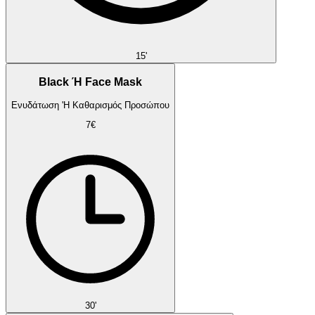
15'
Black Ή Face Mask
Ενυδάτωση 'Η Καθαρισμός Προσώπου
7€
30'