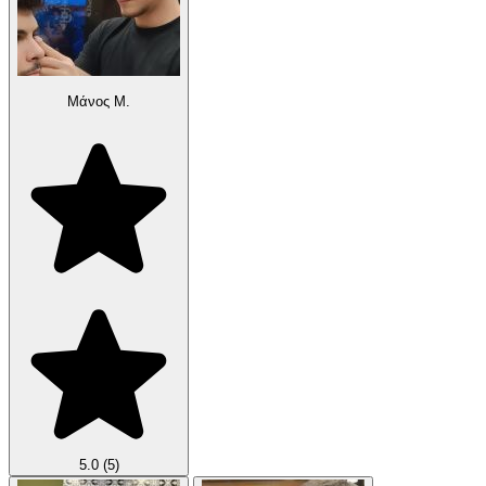
Μάνος Μ.
5.0
(5)