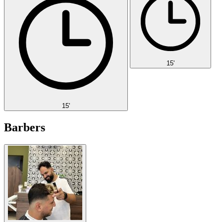
15'
15'
Barbers