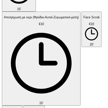
15'
Αποτρίχωση με κερι (Φρύδια-Αυτιά-Ζυγωματικά-μύτη)
Face Scrub
€10
€10
20'
15'