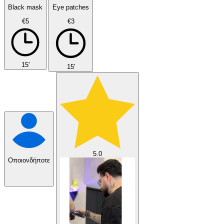
Black mask
Eye patches
€5
€3
15'
15'
5.0
Οποιονδήποτε