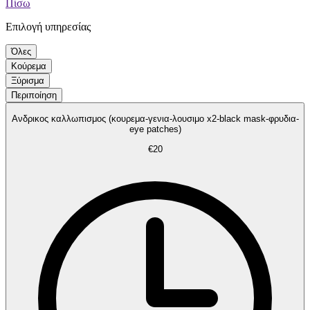
Πίσω
Επιλογή υπηρεσίας
Όλες
Κούρεμα
Ξύρισμα
Περιποίηση
Ανδρικος καλλωπισμος (κουρεμα-γενια-λουσιμο x2-black mask-φρυδια-
eye patches)
€20