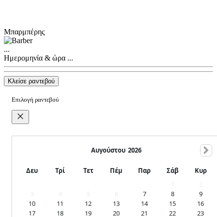
Μπαρμπέρης
...
Ημερομηνία & ώρα
...
Κλείσε ραντεβού
Επιλογή ραντεβού
Αυγούστου
2026
Δευ
Τρί
Τετ
Πέμ
Παρ
Σάβ
Κυρ
1
2
3
4
5
6
7
8
9
10
11
12
13
14
15
16
17
18
19
20
21
22
23