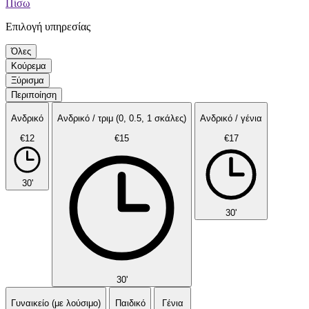
Πίσω
Επιλογή υπηρεσίας
Όλες
Κούρεμα
Ξύρισμα
Περιποίηση
Ανδρικό
Ανδρικό / τριμ (0, 0.5, 1 σκάλες)
Ανδρικό / γένια
€12
€15
€17
30'
30'
30'
Γυναικείο (με λούσιμο)
Παιδικό
Γένια