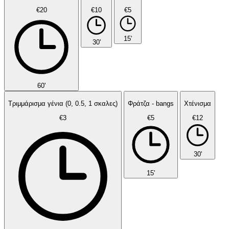
€20
€10
€5
15'
30'
60'
Τριμμάρισμα γένια (0, 0.5, 1 σκαλες)
Φράτζα - bangs
Χτένισμα
€3
€5
€12
30'
15'