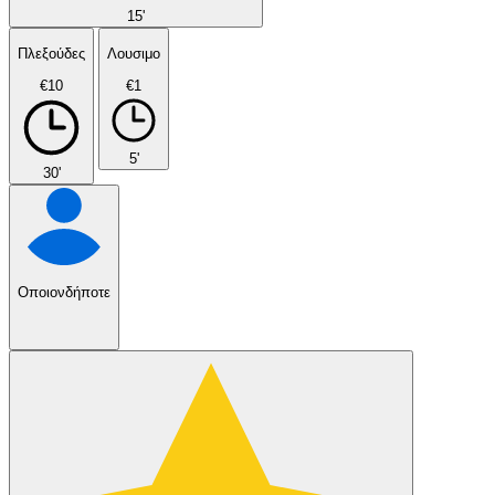
15'
Πλεξούδες
Λουσιμο
€10
€1
5'
30'
Οποιονδήποτε