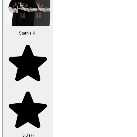
Stathis K.
5.0
(7)