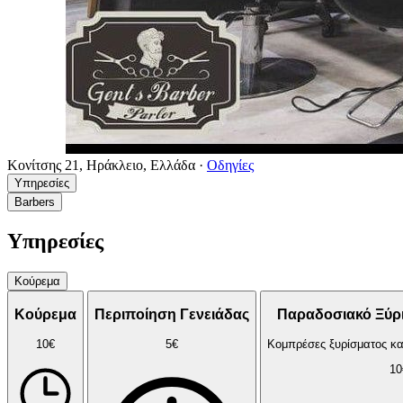
Κονίτσης 21, Ηράκλειο, Ελλάδα
·
Οδηγίες
Υπηρεσίες
Barbers
Υπηρεσίες
Κούρεμα
Κούρεμα
Περιποίηση Γενειάδας
Παραδοσιακό Ξύρι
10€
5€
Κομπρέσες ξυρίσματος κ
10