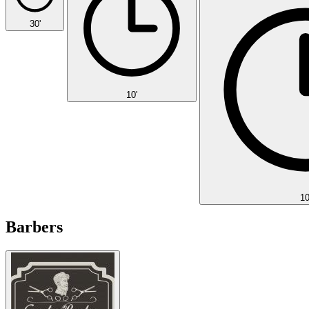
30'
10'
10
Barbers