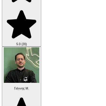
5.0
(20)
Γιάννης Μ.