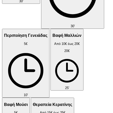
30'
30'
Περιποίηση Γενειάδας
Βαφή Μαλλιών
5€
Από 10€ έως 20€
20€
25'
10'
Βαφή Μούσι
Θεραπεία Κερατίνης
5€
Από 15€ έως 25€