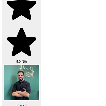
5.0
(10)
Φώτης Θ.