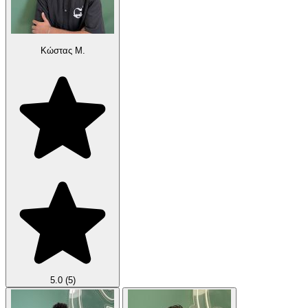
Κώστας Μ.
5.0
(5)