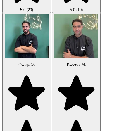
5.0
(20)
5.0
(10)
Φώτης Θ.
Κώστας Μ.