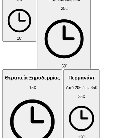
25€
10'
60'
Θεραπεία Ξηροδερμίας
Περμανάντ
15€
Από 20€ έως 35€
35€
120'