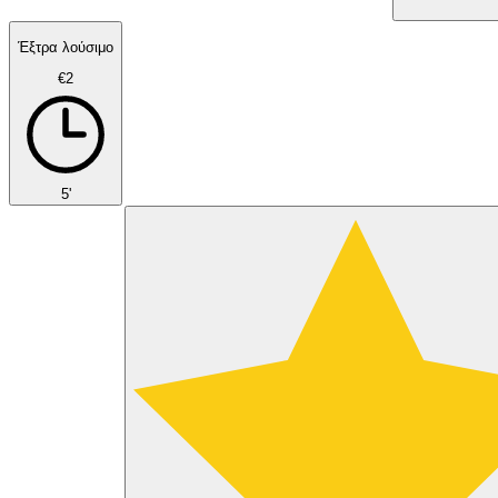
Έξτρα λούσιμο
€2
5'