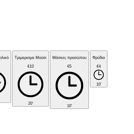
ολικό
Τριμαρισμα Μούσι
Μάσκες προσώπου
Φρύδια
€10
€5
€4
10'
20'
10'