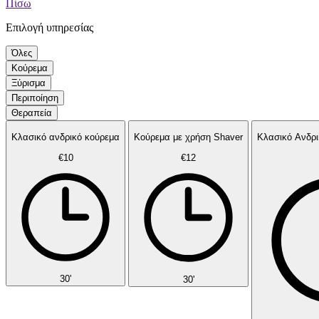
Πίσω
Επιλογή υπηρεσίας
Όλες
Κούρεμα
Ξύρισμα
Περιποίηση
Θεραπεία
Κλασικό ανδρικό κούρεμα
Κούρεμα με χρήση Shaver
€10
€12
30'
30'