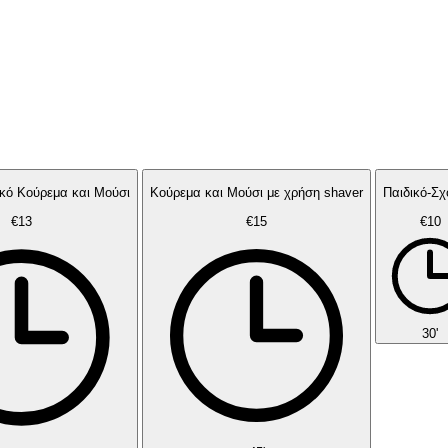
Κλασικό Ανδρικό Κούρεμα και Μούσι
Κούρεμα και Μούσι με χρήση shaver
Παιδικό-Σχ
€13
€15
€10
30'