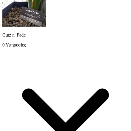
Μπαρμπέρης
...
Cutz n' Fade
0 Υπηρεσίες