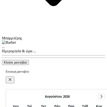
Μπαρμπέρης
...
Ημερομηνία & ώρα
...
Κλείσε ραντεβού
Επιλογή ραντεβού
Αυγούστου
2026
Δευ
Τρί
Τετ
Πέμ
Παρ
Σάβ
Κυρ