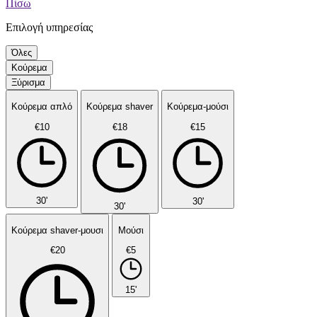
Πίσω
Επιλογή υπηρεσίας
Όλες
Κούρεμα
Ξύρισμα
Κούρεμα απλό
Κούρεμα shaver
Κούρεμα-μούσι
€10
€18
€15
30'
30'
30'
Κούρεμα shaver-μουσι
Μούσι
€20
€5
15'