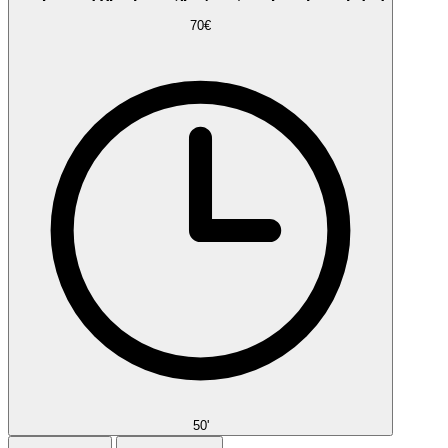
70€
50'