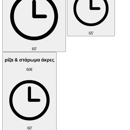
65'
60'
ρίζα & στάρωμα άκρες
60€
60'