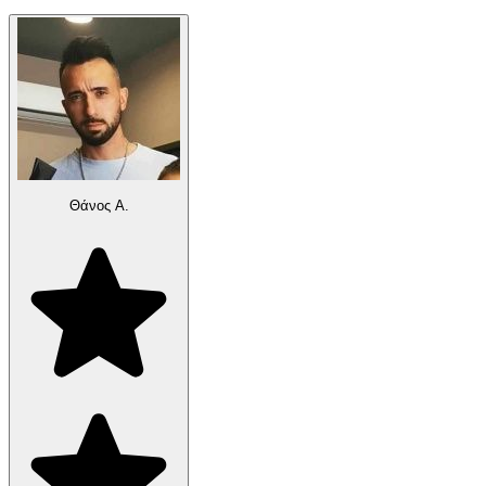
Θάνος Α.