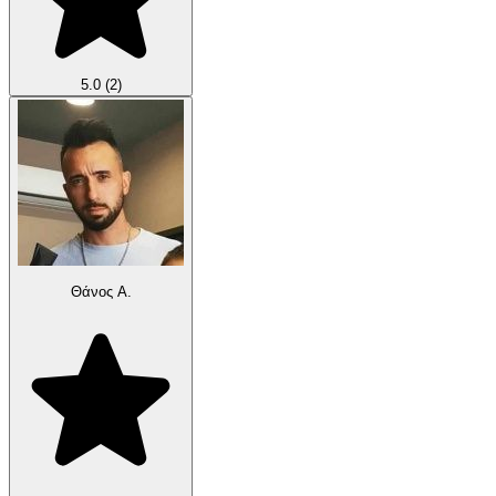
5.0
(2)
Θάνος Α.