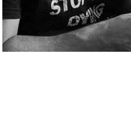
Παρακαλώ εγγραφείτε για να μπορείτε να αποθηκεύσετε τα αγαπημένα σας
μπαρμπέρικα.
Εγγραφή με Google
Εγγραφή με Facebook
Εγγραφή
με Apple
Ή
Εισάγετε διεύθυνση email