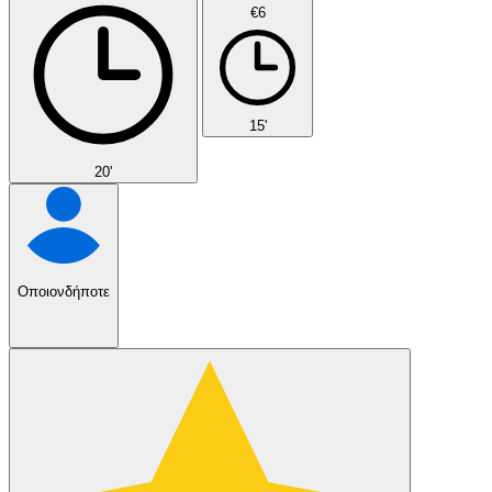
€6
15'
20'
Οποιονδήποτε