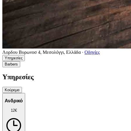
Λορδου Βυρωνοσ 4, Μεσολόγγι, Ελλάδα
·
Οδηγίες
Υπηρεσίες
Barbers
Υπηρεσίες
Κούρεμα
Ανδρικό
12€