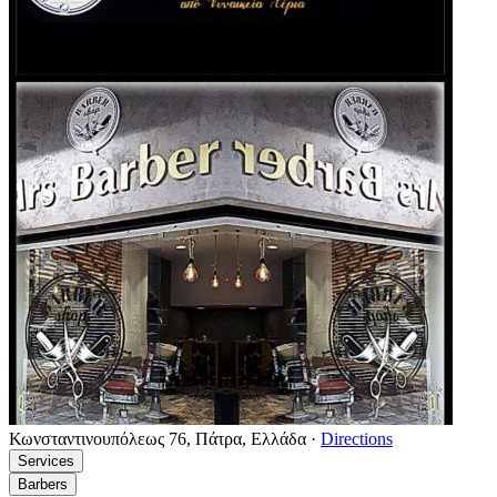
Κωνσταντινουπόλεως 76, Πάτρα, Ελλάδα
·
Directions
Services
Barbers